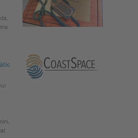
eda,
eria
àtic
nvi
s
mini,
çat