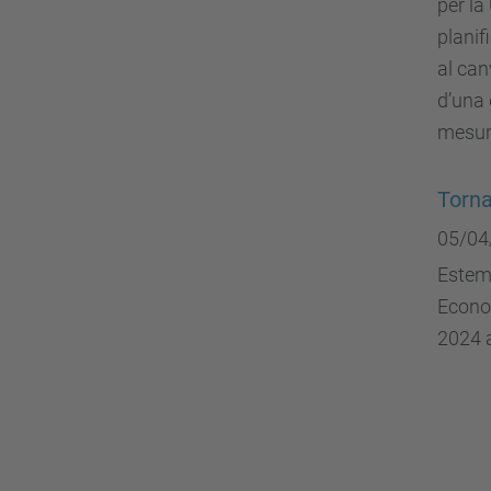
per la
planif
al can
d’una 
mesur
Torna
05/04
Estem 
Econom
2024 a