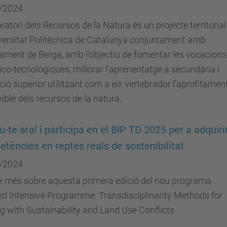
/2024
oratori dels Recursos de la Natura és un projecte territorial
versitat Politècnica de Catalunya conjuntament amb
tament de Berga, amb l'objectiu de fomentar les vocacions
fico-tecnològiques, millorar l'aprenentatge a secundària i
ió superior utilitzant com a eix vertebrador l’aprofitamen
ible dels recursos de la natura.
iu-te ara! i participa en el BIP TD 2025 per a adquiri
tències en reptes reals de sostenibilitat
/2024
x més sobre aquesta primera edició del nou programa
d Intensive Programme: Transdisciplinarity Methods for
g with Sustainability and Land Use Conflicts