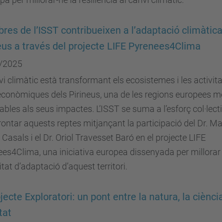
es de l’ISST contribueixen a l’adaptació climàtica
eus a través del projecte LIFE Pyrenees4Clima
/2025
vi climàtic està transformant els ecosistemes i les activit
conòmiques dels Pirineus, una de les regions europees m
ables als seus impactes. L’ISST se suma a l’esforç col·lect
rontar aquests reptes mitjançant la participació del Dr. Ma
Casals i el Dr. Oriol Travesset Baró en el projecte LIFE
es4Clima, una iniciativa europea dissenyada per millorar 
tat d’adaptació d’aquest territori.
ojecte Exploratori: un pont entre la natura, la ciència
tat