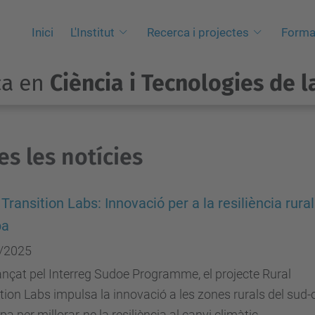
Inici
L'Institut
Recerca i projectes
Forma
ca en
Ciència i Tecnologies de l
es les notícies
 Transition Labs: Innovació per a la resiliència rural
pa
/2025
nçat pel Interreg Sudoe Programme, el projecte Rural
tion Labs impulsa la innovació a les zones rurals del sud-
pa per millorar-ne la resiliència al canvi climàtic.