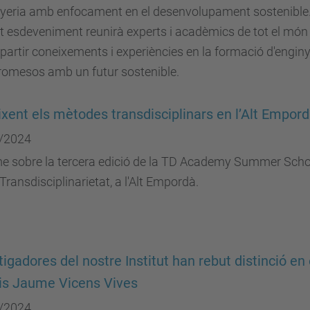
inyeria amb enfocament en el desenvolupament sostenible
 esdeveniment reunirà experts i acadèmics de tot el món
artir coneixements i experiències en la formació d'engin
omesos amb un futur sostenible.
xent els mètodes transdisciplinars en l’Alt Empor
/2024
me sobre la tercera edició de la TD Academy Summer Scho
Transdisciplinarietat, a l'Alt Empordà.
tigadores del nostre Institut han rebut distinció en 
is Jaume Vicens Vives
/2024