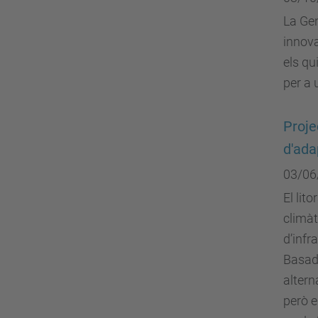
La Gen
innova
els qu
per a 
Proje
d'ada
03/06
El lit
climàt
d’infr
Basade
altern
però e