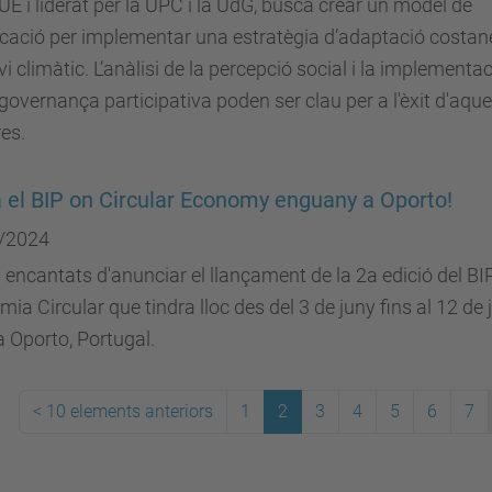
 UE i liderat per la UPC i la UdG, busca crear un model de
icació per implementar una estratègia d’adaptació costan
vi climàtic. L’anàlisi de la percepció social i la implementa
governança participativa poden ser clau per a l'èxit d'aqu
es.
 el BIP on Circular Economy enguany a Oporto!
/2024
encantats d'anunciar el llançament de la 2a edició del BI
ia Circular que tindra lloc des del 3 de juny fins al 12 de j
 Oporto, Portugal.
<
10 elements anteriors
1
2
3
4
5
6
7