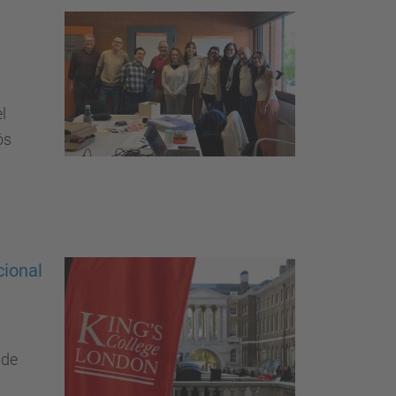
l
ós
cional
 de