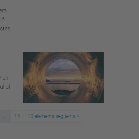
era
ció
estes
P en
uliol
...
15
10 elements següents
>