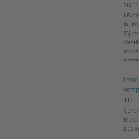
28/11
L'Expl
la Uni
l'Ajun
cientí
educac
sosten
Inscr
compe
11/11
Conei
Blende
Dealin