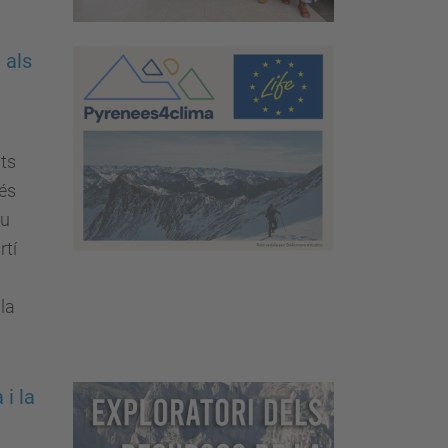
 als
ats
és
iu
rtí
la
 i la