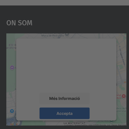
On Som
Necessitem el vostre consentiment
per carregar el servei Google Maps!
Utilitzem un servei de tercers per incrustar
contingut del mapa que pugui recollir dades
sobre la vostra activitat. Reviseu-ne els
detalls i accepteu el servei per veure el mapa.
Més Informació
Accepta
powered by
Usercentrics Consent