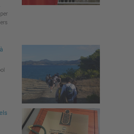
.
 per
yers
dà
ol
els