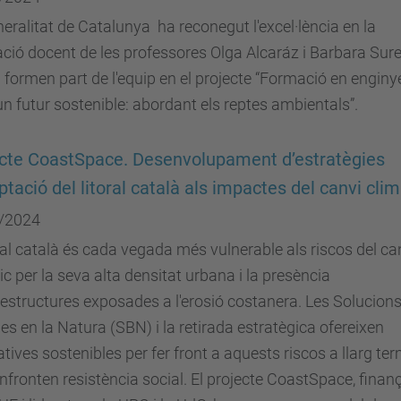
eralitat de Catalunya ha reconegut l'excel·lència en la
ció docent de les professores Olga Alcaráz i Barbara Sur
i formen part de l'equip en el projecte “Formació en enginy
un futur sostenible: abordant els reptes ambientals”.
cte CoastSpace. Desenvolupament d’estratègies
ptació del litoral català als impactes del canvi clim
/2024
oral català és cada vegada més vulnerable als riscos del ca
ic per la seva alta densitat urbana i la presència
aestructures exposades a l'erosió costanera. Les Solucion
s en la Natura (SBN) i la retirada estratègica ofereixen
atives sostenibles per fer front a aquests riscos a llarg ter
nfronten resistència social. El projecte CoastSpace, finan