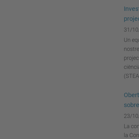
Inves
proje
31/10
Un equ
nostre
projec
ciènci
(STEAM
Obert
sobre
23/10
La con
la Con