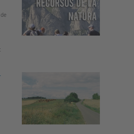
 de
t
r