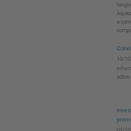
l'eng
Aquest
a comp
compr
Conei
10/10
Infor
sobre 
Inves
prem
03/10