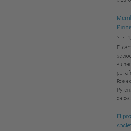
Membr
Pirin
29/01
El can
socioe
vulner
per af
Rosas 
Pyrene
capaci
El pr
socie