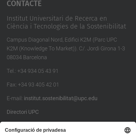
Contacte
powered by
Usercentrics Consent
Management Platform
Institut Universitari de Recerca en
Ciència i Tecnologies de la Sostenibilitat
Campus Diagonal Nord, Edifici K2M (Parc UPC
K2M (Knowledge To Market)). C/. Jordi Girona 1-3
08034 Barcelona
Tel.
:
+34 934 05 43 91
Fax
:
+34 93 405 42 01
E-mail
:
institut.sostenibilitat@upc.edu
Directori UPC
Formulari de contacte