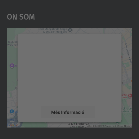
On Som
Necessitem el vostre
consentiment per carregar el
servei Google Maps!
Utilitzem un servei de tercers per incrustar
contingut del mapa que pugui recollir dades
sobre la vostra activitat. Reviseu-ne els
detalls i accepteu el servei per veure el
mapa.
Més Informació
Accepta