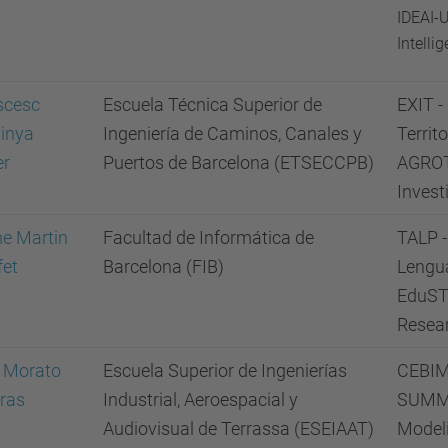
IDEAI-U
Intelli
scesc
Escuela Técnica Superior de
EXIT -
inya
Ingeniería de Caminos, Canales y
Territo
er
Puertos de Barcelona (ETSECCPB)
AGROT
Invest
e Martin
Facultad de Informática de
TALP -
fet
Barcelona (FIB)
Lengua
EduST
Resea
i Morato
Escuela Superior de Ingenierías
CEBIM 
eras
Industrial, Aeroespacial y
SUMML
Audiovisual de Terrassa (ESEIAAT)
Model