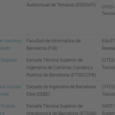
Audiovisual de Terrassa (ESEIAAT)
CITES -
Tecnolo
in Sanchez
Facultad de Informática de
EduST
acedo
Barcelona (FIB)
Resea
i Segalàs
Escuela Técnica Superior de
CITES 
l
Ingeniería de Caminos, Canales y
Tecnol
Puertos de Barcelona (ETSECCPB)
ara Sureda
Escuela de Ingeniería de Barcelona
CITES 
onell
Este (EEBE)
Tecnol
 Trullols
Escuela Técnica Superior de
SARTI 
eny
Arquitectura de Barcelona (ETSAB)
Sistem