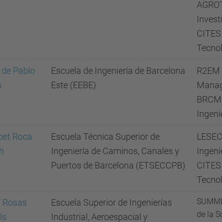
AGROT
Invest
CITES 
Tecnol
 de Pablo
Escuela de Ingeniería de Barcelona
R2EM 
s
Este (EEBE)
Mana
BRCMSE
Ingeni
bet Roca
Escuela Técnica Superior de
LESEC 
h
Ingeniería de Caminos, Canales y
Ingenie
Puertos de Barcelona (ETSECCPB)
CITES 
Tecnol
SUMMLa
í Rosas
Escuela Superior de Ingenierías
de la S
ls
Industrial, Aeroespacial y