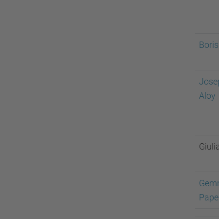
Boris
Jose
Aloy
Giuli
Gemm
Papel