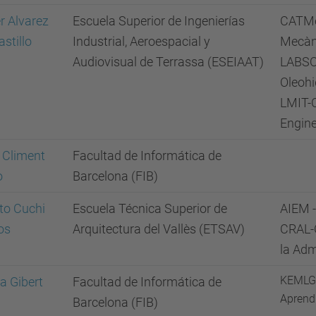
r Alvarez
Escuela Superior de Ingenierías
CATMe
astillo
Industrial, Aeroespacial y
Mecàn
Audiovisual de Terrassa (ESEIAAT)
LABSO
Oleohi
LMIT-C
Engine
 Climent
Facultad de Informática de
o
Barcelona (FIB)
to Cuchi
Escuela Técnica Superior de
AIEM -
os
Arquitectura del Vallès (ETSAV)
CRAL-C
la Adm
KEMLG 
a Gibert
Facultad de Informática de
Aprend
Barcelona (FIB)