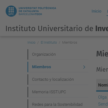
Inicio
Instituto Universitario de
Inv
Inicio
El Instituto
Miembros
Mi
N
Organización
a
Miembros
Miem
v
e
Contacto y localización
Nom
g
Memoria ISST.UPC
a
Olga
c
Send
Redes para la Sostenibilidad