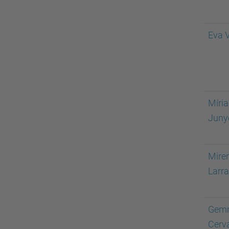
Eva V
Míria
Juny
Miren
Larr
Gem
Cerv