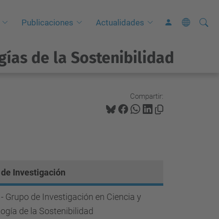
Busca
B
Publicaciones
Actualidades
ú
s
gías de la Sostenibilidad
q
u
e
Compartir:
d
a
A
v
a
de Investigación
n
z
- Grupo de Investigación en Ciencia y
a
ogía de la Sostenibilidad