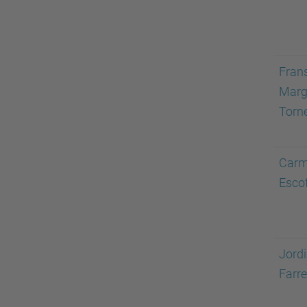
Fran
Marg
Torn
Carm
Esco
Jord
Farr