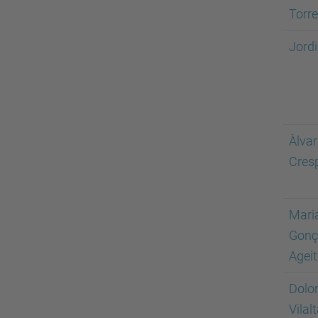
Torre
Jordi
Àlvar
Cres
Mari
Gonç
Agei
Dolo
Vilal