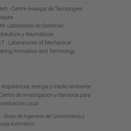
d
ch - Centre Avançat de Tecnologies
a
iques
…
N- Laboratorio de Sistemas
dráulicos y Neumáticos
T - Laboratories of Mechanical
ering Innovation and Technology
 Arquitectura, energia y medio ambiente
entro de Investigación y Servicios para
inistración Local
- Grupo de Ingeniería del Conocimiento y
izaje Automático