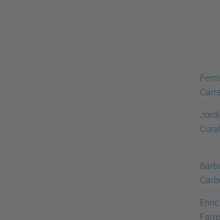
Ferm
Carr
Jord
Cora
Bárb
Carb
Enric
Farr