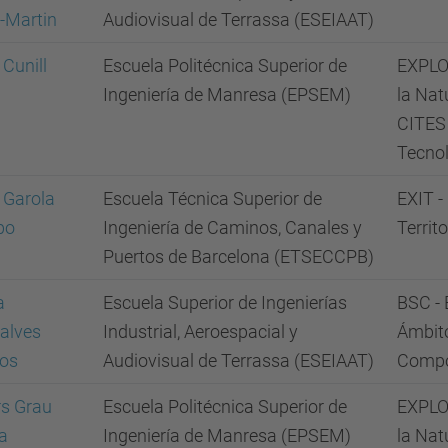
-Martin
Audiovisual de Terrassa (ESEIAAT)
 Cunill
Escuela Politécnica Superior de
EXPLOR
Ingeniería de Manresa (EPSEM)
la Nat
CITES 
Tecnol
 Garola
Escuela Técnica Superior de
EXIT -
po
Ingeniería de Caminos, Canales y
Territo
Puertos de Barcelona (ETSECCPB)
a
Escuela Superior de Ingenierías
BSC - 
alves
Industrial, Aeroespacial y
Ámbito
tos
Audiovisual de Terrassa (ESEIAAT)
Compo
rs Grau
Escuela Politécnica Superior de
EXPLOR
ta
Ingeniería de Manresa (EPSEM)
la Nat