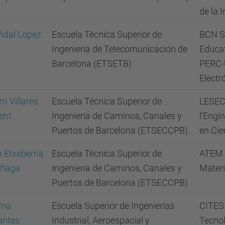
de la 
idal Lopez
Escuela Técnica Superior de
BCN SE
Ingeniería de Telecomunicación de
Educa
Barcelona (ETSETB)
PERC-U
Electr
m Villares
Escuela Técnica Superior de
LESEC 
ent
Ingeniería de Caminos, Canales y
l'Engi
Puertos de Barcelona (ETSECCPB)
en Cie
 Etxeberria
Escuela Técnica Superior de
ATEM -
añaga
Ingeniería de Caminos, Canales y
Materi
Puertos de Barcelona (ETSECCPB)
ma
Escuela Superior de Ingenierías
CITES 
antes
Industrial, Aeroespacial y
Tecnol