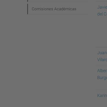
i
Javie
Comisiones Académicas
ó
del C
n
Juan
Vilar
Alber
Burg
Karin