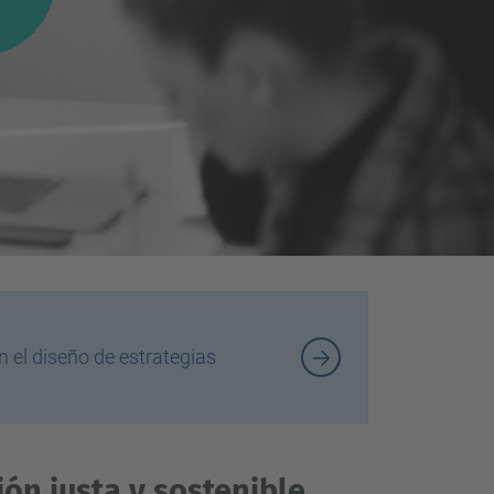
d
a
…
 el diseño de estrategias
ón justa y sostenible.