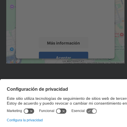
Utilizamos un servicio de terceros para
incrustar contenido de mapas que puede
recopilar datos sobre su actividad. Le
rogamos que revise los detalles y acepte el
servicio para ver este mapa.
Más información
Aceptar
powered by
Usercentrics Consent
Management Platform