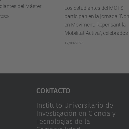
inter
l Máster
Los estudiantes del MCTS
13/02/2
conju
n Sostenibilidad y
participan en la jornada “Dones
Polité
ra una transición
en Moviment: Repensant la
USE)...
Mobilitat Activa”, celebrados en
la Escuela de Caminos, un
17/03/2026
encuentro dedicado a situar la
perspectiva de género en...
Contacto
Instituto Universitario de
Investigación en Ciencia y
Tecnologías de la