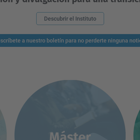
Descubrir el Instituto
scríbete a nuestro boletín para no perderte ninguna noti