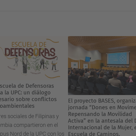
4ª ed
4ª ed
 Defensoras
 Defensoras
Inten
Inten
 un diálogo
 un diálogo
Econo
Econo
re conflictos
re conflictos
El proyecto BASES, organiza la
El proyecto BASES, organiza la
ales
ales
Se ab
jornada “Dones en Moviment:
jornada “Dones en Moviment:
Repensando la Movilidad
Repensando la Movilidad
4ª edi
s de Filipinas y
Activa” en la antesala del Día
Activa” en la antesala del Día
Progr
artieron en el
Internacional de la Mujer, en la
Internacional de la Mujer, en la
Circul
e la UPC con los
Escuela de Caminos.
Escuela de Caminos.