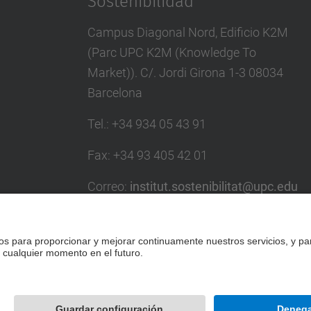
Sostenibilidad
Campus Diagonal Nord, Edificio K2M
(Parc UPC K2M (Knowledge To
Market)). C/. Jordi Girona 1-3 08034
Barcelona
Tel.
:
+34 934 05 43 91
Fax
:
+34 93 405 42 01
Correo
:
institut.sostenibilitat@upc.edu
Directorio UPC
Formulario de contacto