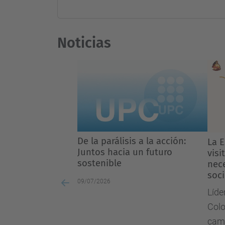
Noticias
De la parálisis a la acción:
La Escuela de
La Escuela de
Juntos hacia un futuro
visita la UPC:
visita la UPC:
sostenible
necesario sob
necesario sob
socioambient
socioambient
09/07/2026
Previous
Líderes sociale
Colombia comp
campus Nord d