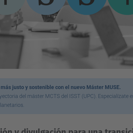
ro más justo y sostenible con el nuevo Máster MUSE.
yectoria del máster MCTS del ISST (UPC). Especialízate en
lanetarios.
ión y divulgación para una transici