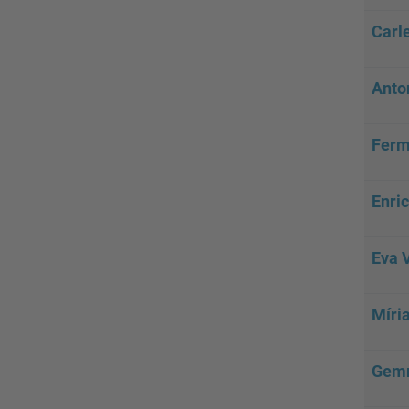
Carl
Anto
Ferm
Enric
Eva 
Míri
Gemm