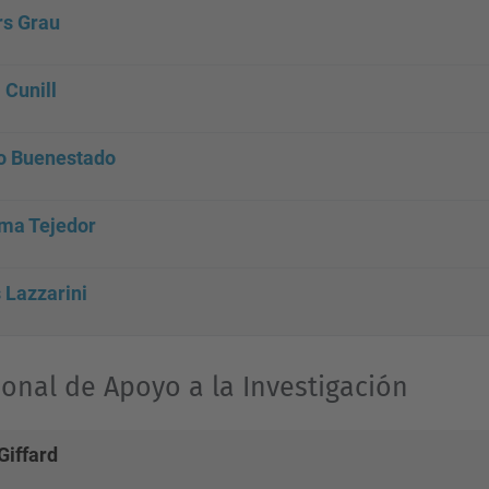
rs Grau
 Cunill
o Buenestado
a Tejedor
 Lazzarini
onal de Apoyo a la Investigación
Giffard