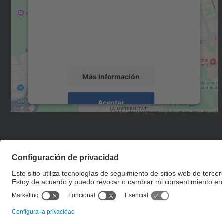
Utilizamos un servicio de terceros para
incrustar contenido de mapas que puede
recopilar datos sobre su actividad. Le
rogamos que revise los detalles y acepte el
servicio para ver este mapa.
Más información
Aceptar
powered by
Usercentrics Consent
Management Platform