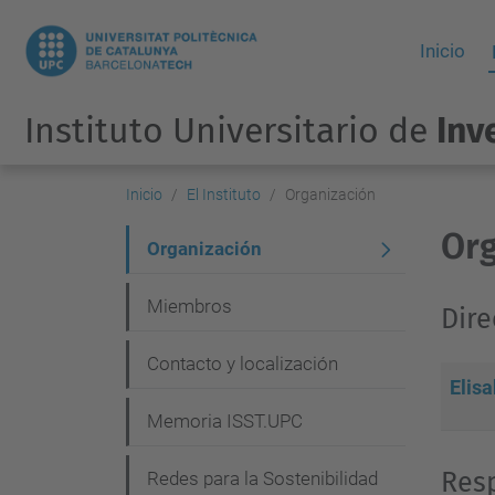
Inicio
Instituto Universitario de
Inv
Inicio
El Instituto
Organización
Org
N
Organización
a
Miembros
Dire
v
e
Contacto y localización
Elis
g
Memoria ISST.UPC
a
c
Res
Redes para la Sostenibilidad