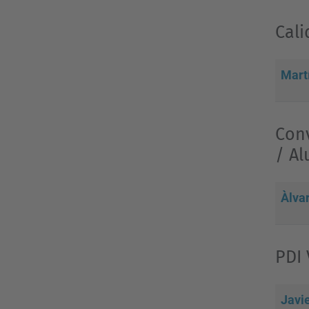
Cali
Mart
Con
/
Al
Àlva
PDI 
Javie