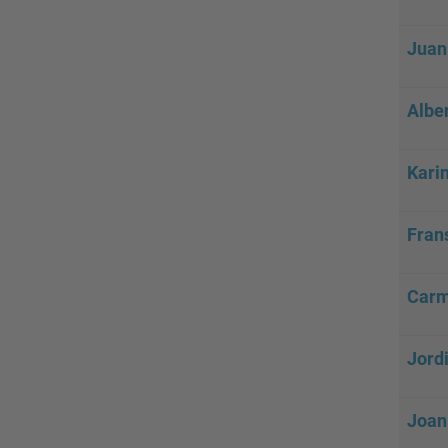
Juan
Albe
Kari
Fran
Carm
Jord
Joan