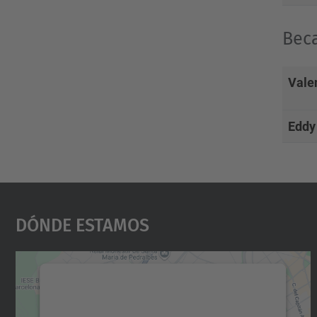
B
ec
Vale
Eddy
Dónde Estamos
Necesitamos su consentimiento
para cargar el servicio Google Maps.