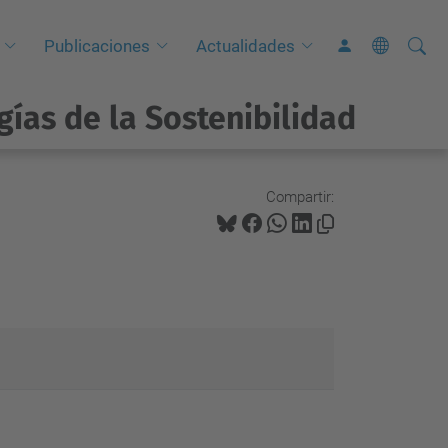
Busca
B
Publicaciones
Actualidades
ú
s
gías de la Sostenibilidad
q
u
e
Compartir:
d
a
A
v
a
n
z
a