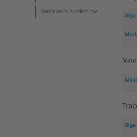
i
Comisiones Académicas
ó
Olga
n
Mari
Movi
Àlva
Trab
Olga