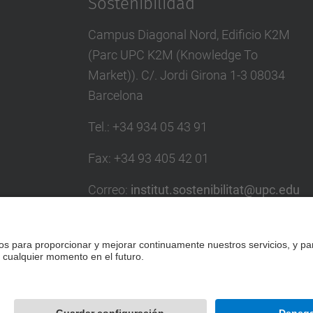
Sostenibilidad
Campus Diagonal Nord, Edificio K2M
(Parc UPC K2M (Knowledge To
Market)). C/. Jordi Girona 1-3 08034
Barcelona
Tel.
:
+34 934 05 43 91
Fax
:
+34 93 405 42 01
Correo
:
institut.sostenibilitat@upc.edu
Directorio UPC
Formulario de contacto