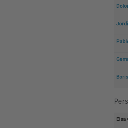
Dolo
Jordi
Pabl
Gemm
Boris
Pers
Elsa 