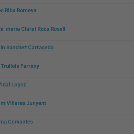
es Riba Romeva
ni-maria Claret Roca Rosell
in Sanchez Carracedo
 Trullols Farreny
Vidal Lopez
am Villares Junyent
a Cervantes