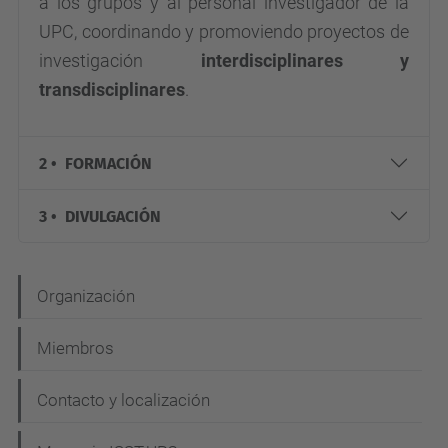
a los grupos y al personal investigador de la
UPC, coordinando y promoviendo proyectos de
investigación
interdisciplinares y
transdisciplinares
.
2 • FORMACIÓN
3 • DIVULGACIÓN
N
Organización
a
Miembros
v
e
Contacto y localización
g