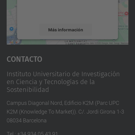
recopilar datos sobre su actividad. Le
rogamos que revise los detalles y acepte el
servicio para ver este mapa.
Más información
Aceptar
Contacto
powered by
Usercentrics Consent
Management Platform
Instituto Universitario de Investigación
en Ciencia y Tecnologías de la
Sostenibilidad
Campus Diagonal Nord, Edificio K2M (Parc UPC
K2M (Knowledge To Market)). C/. Jordi Girona 1-3
08034 Barcelona
Tel.
:
+34 934 05 43 91