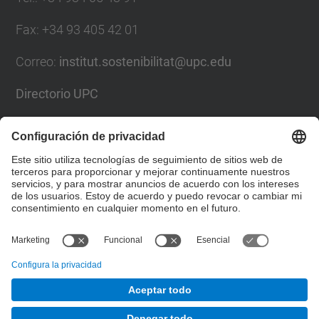
Fax
:
+34 93 405 42 01
Correo
:
institut.sostenibilitat@upc.edu
Directorio UPC
Formulario de contacto
Lista Redes Sociales
© UPC
Instituto universitario de investigación en Ciencia y
Tecnologías de la Sostenibilidad. IS.UPC.