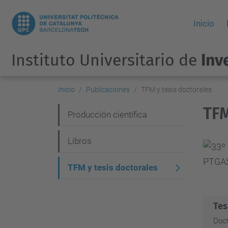
Inicio
Instituto Universitario de
Inv
Inicio
Publicaciones
TFM y tesis doctorales
TFM
N
Producción científica
a
Libros
v
e
TFM y tesis doctorales
g
a
Tes
c
Doct