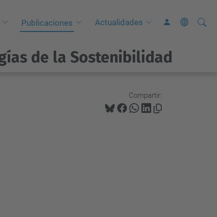
Busca
B
Actualidades
Publicaciones
ú
s
gías de la Sostenibilidad
q
u
e
Compartir:
d
a
A
v
a
n
z
a