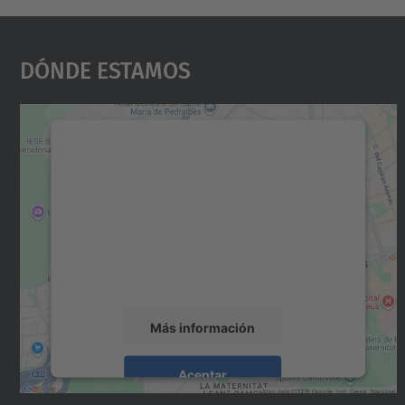
Dónde Estamos
Necesitamos su consentimiento
para cargar el servicio Google Maps.
Utilizamos un servicio de terceros para
incrustar contenido de mapas que puede
recopilar datos sobre su actividad. Le
rogamos que revise los detalles y acepte el
servicio para ver este mapa.
Más información
Aceptar