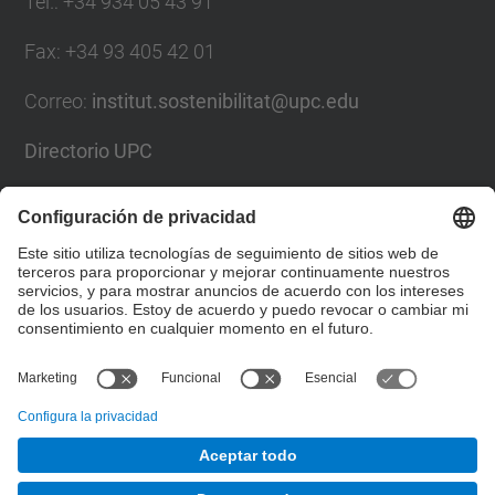
Tel.
:
+34 934 05 43 91
Fax
:
+34 93 405 42 01
Correo
:
institut.sostenibilitat@upc.edu
Directorio UPC
Formulario de contacto
Lista Redes Sociales
© UPC
Instituto universitario de investigación en Ciencia y
Tecnologías de la Sostenibilidad. IS.UPC.