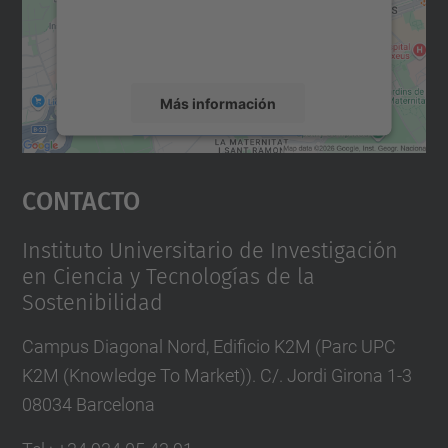
recopilar datos sobre su actividad. Le
rogamos que revise los detalles y acepte el
servicio para ver este mapa.
Más información
Aceptar
Contacto
powered by
Usercentrics Consent
Management Platform
Instituto Universitario de Investigación
en Ciencia y Tecnologías de la
Sostenibilidad
Campus Diagonal Nord, Edificio K2M (Parc UPC
K2M (Knowledge To Market)). C/. Jordi Girona 1-3
08034 Barcelona