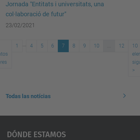
Jornada "Entitats i universitats, una
col·laboració de futur"
23/02/2021
...
1
4
5
6
7
8
9
10
...
12
10
ntos
ele
(actual)
ores
sig
>
Todas las notícias
Dónde Estamos