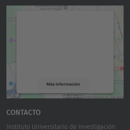
Necesitamos su consentimiento
para cargar el servicio Google
Maps.
Utilizamos un servicio de terceros para
incrustar contenido de mapas que puede
recopilar datos sobre su actividad. Le
rogamos que revise los detalles y acepte el
servicio para ver este mapa.
Más información
Aceptar
Contacto
powered by
Usercentrics Consent
Management Platform
Instituto Universitario de Investigación