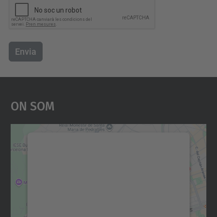
Envia
On Som
Necessitem el vostre
consentiment per carregar el
servei Google Maps!
Utilitzem un servei de tercers per incrustar
contingut del mapa que pugui recollir dades
sobre la vostra activitat. Reviseu-ne els