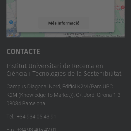
detalls i accepteu el servei per veure el
mapa.
Més Informació
Accepta
Contacte
powered by
Usercentrics Consent
Management Platform
Institut Universitari de Recerca en
Ciència i Tecnologies de la Sostenibilitat
Campus Diagonal Nord, Edifici K2M (Parc UPC
K2M (Knowledge To Market)). C/. Jordi Girona 1-3
08034 Barcelona
Tel.
:
+34 934 05 43 91
Fax
:
+34 93 405 42 01