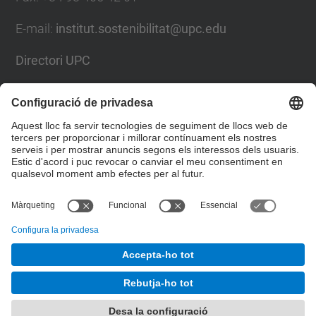
E-mail
:
institut.sostenibilitat@upc.edu
Directori UPC
Formulari de contacte
Llista Xarxes Socials
© UPC
Institut universitari de recerca en Ciència i
Tecnologies de la Sostenibilitat. IS.UPC.
Desenvolupat amb