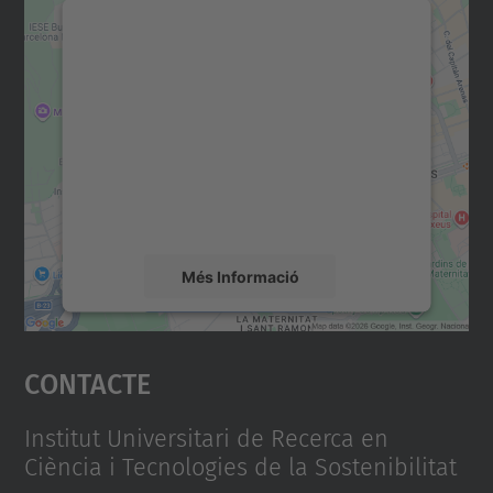
Necessitem el vostre
consentiment per carregar el
servei Google Maps!
Utilitzem un servei de tercers per incrustar
contingut del mapa que pugui recollir dades
sobre la vostra activitat. Reviseu-ne els
detalls i accepteu el servei per veure el
mapa.
Més Informació
Accepta
Contacte
powered by
Usercentrics Consent
Management Platform
Institut Universitari de Recerca en
Ciència i Tecnologies de la Sostenibilitat