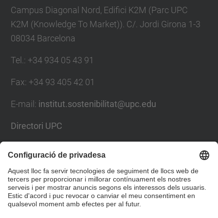
Campus Diagonal Nord, Edifici K2M (Parc UPC
K2M (Knowledge To Market)). C/. Jordi Girona 1-3
08034 Barcelona
Tel.
:
+34 934 05 43 91
Fax
:
+34 93 405 42 01
E-mail
:
institut.sostenibilitat@upc.edu
Directori UPC
Formulari de contacte
Llista Xarxes Socials