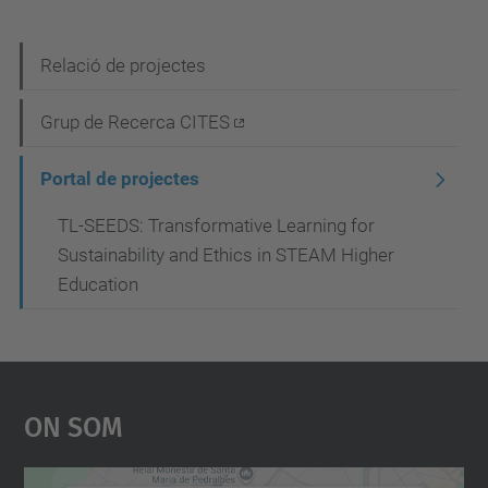
N
Relació de projectes
a
Grup de Recerca CITES
v
e
Portal de projectes
g
TL-SEEDS: Transformative Learning for
a
Sustainability and Ethics in STEAM Higher
c
Education
i
ó
On Som