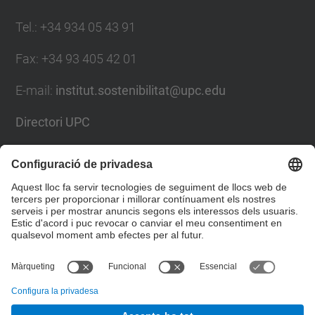
Tel.
:
+34 934 05 43 91
Fax
:
+34 93 405 42 01
E-mail
:
institut.sostenibilitat@upc.edu
Directori UPC
Formulari de contacte
Llista Xarxes Socials
© UPC
Institut universitari de recerca en Ciència i