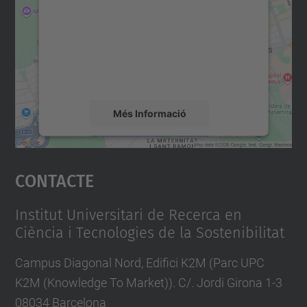
Utilitzem un servei de tercers per incrustar
contingut del mapa que pugui recollir dades
sobre la vostra activitat. Reviseu-ne els
detalls i accepteu el servei per veure el
mapa.
Més Informació
Accepta
Contacte
powered by
Usercentrics Consent
Management Platform
Institut Universitari de Recerca en
Ciència i Tecnologies de la Sostenibilitat
Campus Diagonal Nord, Edifici K2M (Parc UPC
K2M (Knowledge To Market)). C/. Jordi Girona 1-3
08034 Barcelona