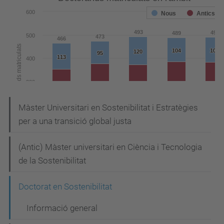
N
Màster Universitari en Sostenibilitat i Estratègies
per a una transició global justa
a
v
(Antic) Màster universitari en Ciència i Tecnologia
e
de la Sostenibilitat
g
Doctorat en Sostenibilitat
a
c
Informació general