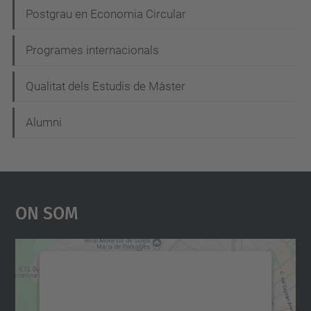
i
Postgrau en Economia Circular
ó
Programes internacionals
Qualitat dels Estudis de Màster
Alumni
On Som
Necessitem el vostre
consentiment per carregar el
servei Google Maps!