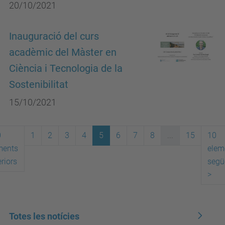
20/10/2021
Inauguració del curs
acadèmic del Màster en
Ciència i Tecnologia de la
Sostenibilitat
15/10/2021
0
1
2
3
4
5
6
7
8
...
15
10
ments
elem
riors
segü
>
Totes les notícies