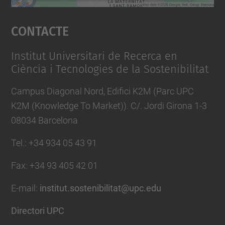
Accepta
Contacte
powered by
Usercentrics Consent
Management Platform
Institut Universitari de Recerca en
Ciència i Tecnologies de la Sostenibilitat
Campus Diagonal Nord, Edifici K2M (Parc UPC
K2M (Knowledge To Market)). C/. Jordi Girona 1-3
08034 Barcelona
Tel.
:
+34 934 05 43 91
Fax
:
+34 93 405 42 01
E-mail
:
institut.sostenibilitat@upc.edu
Directori UPC