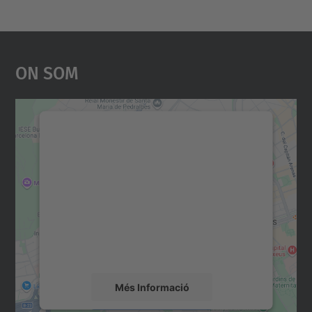
On Som
Necessitem el vostre
consentiment per carregar el
servei Google Maps!
Utilitzem un servei de tercers per incrustar
contingut del mapa que pugui recollir dades
sobre la vostra activitat. Reviseu-ne els
detalls i accepteu el servei per veure el
mapa.
Més Informació