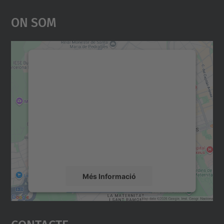
On Som
Necessitem el vostre
consentiment per carregar el
servei Google Maps!
Utilitzem un servei de tercers per incrustar
contingut del mapa que pugui recollir dades
sobre la vostra activitat. Reviseu-ne els
detalls i accepteu el servei per veure el
mapa.
Més Informació
Accepta
Contacte
powered by
Usercentrics Consent