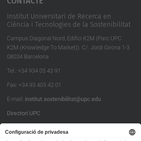
Management Platform
Institut Universitari de Recerca en
Ciència i Tecnologies de la Sostenibilitat
Campus Diagonal Nord, Edifici K2M (Parc UPC
K2M (Knowledge To Market)). C/. Jordi Girona 1-3
08034 Barcelona
Tel.
:
+34 934 05 43 91
Fax
:
+34 93 405 42 01
E-mail
:
institut.sostenibilitat@upc.edu
Directori UPC
Formulari de contacte