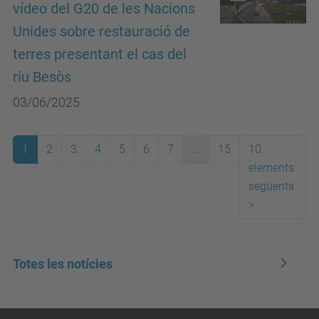
vídeo del G20 de les Nacions
Unides sobre restauració de
terres presentant el cas del
riu Besòs
03/06/2025
1
2
3
4
5
6
7
...
15
10
elements
següents
>
Totes les notícies