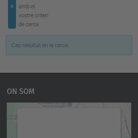
amb el
0
vostre criteri
de cerca
Cap resultat en la cerca.
On Som
Necessitem el vostre
consentiment per carregar el
servei Google Maps!