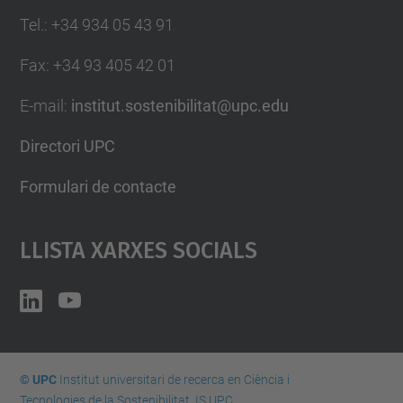
Tel.
:
+34 934 05 43 91
Fax
:
+34 93 405 42 01
E-mail
:
institut.sostenibilitat@upc.edu
Directori UPC
Formulari de contacte
Llista Xarxes Socials
© UPC
Institut universitari de recerca en Ciència i
Tecnologies de la Sostenibilitat. IS.UPC.