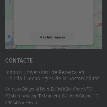
Utilitzem un servei de tercers per incrustar
contingut del mapa que pugui recollir dades
sobre la vostra activitat. Reviseu-ne els
detalls i accepteu el servei per veure el
mapa.
Més Informació
Accepta
Contacte
powered by
Usercentrics Consent
Management Platform
Institut Universitari de Recerca en
Ciència i Tecnologies de la Sostenibilitat
Campus Diagonal Nord, Edifici K2M (Parc UPC
K2M (Knowledge To Market)). C/. Jordi Girona 1-3
08034 Barcelona