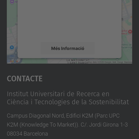
Utilitzem un servei de tercers per incrustar
contingut del mapa que pugui recollir dades
sobre la vostra activitat. Reviseu-ne els
detalls i accepteu el servei per veure el
mapa.
Més Informació
Accepta
Contacte
powered by
Usercentrics Consent
Management Platform
Institut Universitari de Recerca en
Ciència i Tecnologies de la Sostenibilitat
Campus Diagonal Nord, Edifici K2M (Parc UPC
K2M (Knowledge To Market)). C/. Jordi Girona 1-3
08034 Barcelona