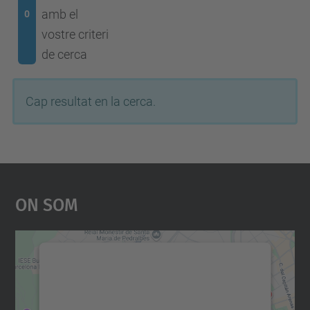
amb el
0
vostre criteri
de cerca
Cap resultat en la cerca.
On Som
Necessitem el vostre
consentiment per carregar el
servei Google Maps!