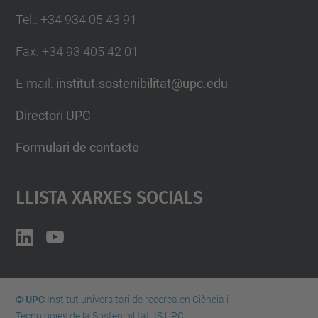
Tel.
:
+34 934 05 43 91
Fax
:
+34 93 405 42 01
E-mail
:
institut.sostenibilitat@upc.edu
Directori UPC
Formulari de contacte
Llista Xarxes Socials
© UPC
Institut universitari de recerca en Ciència i
Tecnologies de la Sostenibilitat. IS.UPC.