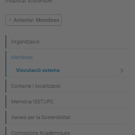
mobilitat sostenible.
Anterior: Membres
N
Organització
a
Membres
v
Vinculació externa
e
g
Contacte i localització
a
c
Memòria ISST.UPC
i
Xarxes per la Sostenibilitat
ó
Comissions Acadèmiques