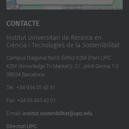
Accepta
Contacte
powered by
Usercentrics Consent
Management Platform
Institut Universitari de Recerca en
Ciència i Tecnologies de la Sostenibilitat
Campus Diagonal Nord, Edifici K2M (Parc UPC
K2M (Knowledge To Market)). C/. Jordi Girona 1-3
08034 Barcelona
Tel.
:
+34 934 05 43 91
Fax
:
+34 93 405 42 01
E-mail
:
institut.sostenibilitat@upc.edu
Directori UPC