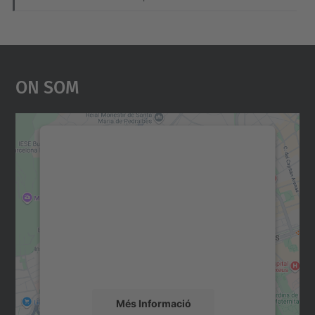
On Som
Necessitem el vostre
consentiment per carregar el
servei Google Maps!
Utilitzem un servei de tercers per incrustar
contingut del mapa que pugui recollir dades
sobre la vostra activitat. Reviseu-ne els
detalls i accepteu el servei per veure el
mapa.
Més Informació