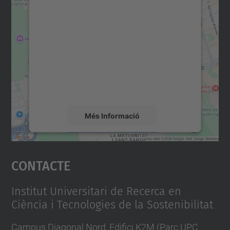
Necessitem el vostre
consentiment per carregar el
servei Google Maps!
Utilitzem un servei de tercers per incrustar
contingut del mapa que pugui recollir dades
sobre la vostra activitat. Reviseu-ne els
detalls i accepteu el servei per veure el
mapa.
Més Informació
Accepta
Contacte
powered by
Usercentrics Consent
Management Platform
Institut Universitari de Recerca en
Ciència i Tecnologies de la Sostenibilitat
Campus Diagonal Nord, Edifici K2M (Parc UPC