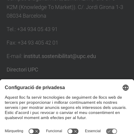
K2M (Knowledge To Market)). C/. Jordi Girona 1-3
08034 Barcelona
Tel.
:
+34 934 05 43 91
Fax
:
+34 93 405 42 01
E-mail
:
institut.sostenibilitat@upc.edu
Directori UPC
Formulari de contacte
Llista Xarxes Socials