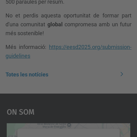
500 paraules per resum.
No et perdis aquesta oportunitat de formar part
d'una comunitat
global
compromesa amb un futur
més sostenible!
Més informació:
https://eesd2025.org/submission-
guidelines
Totes les notícies
On Som