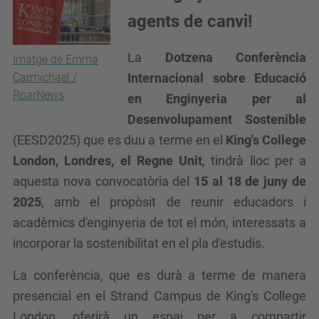
agents de canvi!
La
Dotzena Conferència
Imatge de Emma
Internacional sobre Educació
Carmichael /
RoarNews
en Enginyeria per al
Desenvolupament Sostenible
(EESD2025) que es duu a terme en el
King's College
London, Londres, el Regne Unit
, tindrà lloc per a
aquesta nova convocatòria del
15 al 18 de juny de
2025
, amb el propòsit de reunir educadors i
acadèmics d'enginyeria de tot el món, interessats ​​a
incorporar la sostenibilitat en el pla d'estudis.
La conferència, que es durà a terme de manera
presencial en el Strand Campus de King's College
London, oferirà un espai per a compartir