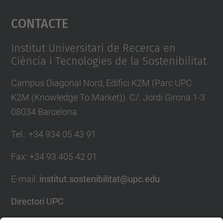
Accepta
Contacte
powered by
Usercentrics Consent
Management Platform
Institut Universitari de Recerca en
Ciència i Tecnologies de la Sostenibilitat
Campus Diagonal Nord, Edifici K2M (Parc UPC
K2M (Knowledge To Market)). C/. Jordi Girona 1-3
08034 Barcelona
Tel.
:
+34 934 05 43 91
Fax
:
+34 93 405 42 01
E-mail
:
institut.sostenibilitat@upc.edu
Directori UPC