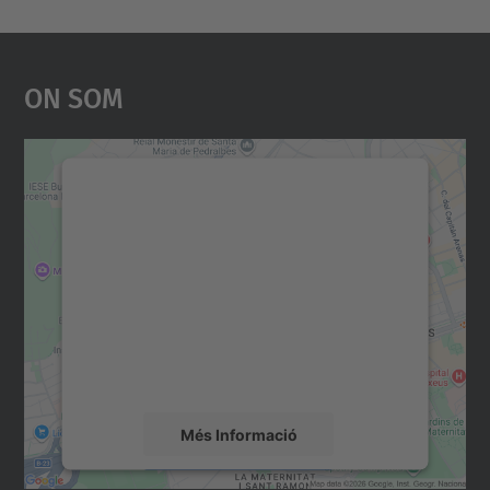
On Som
Necessitem el vostre
consentiment per carregar el
servei Google Maps!
Utilitzem un servei de tercers per incrustar
contingut del mapa que pugui recollir dades
sobre la vostra activitat. Reviseu-ne els
detalls i accepteu el servei per veure el
mapa.
Més Informació