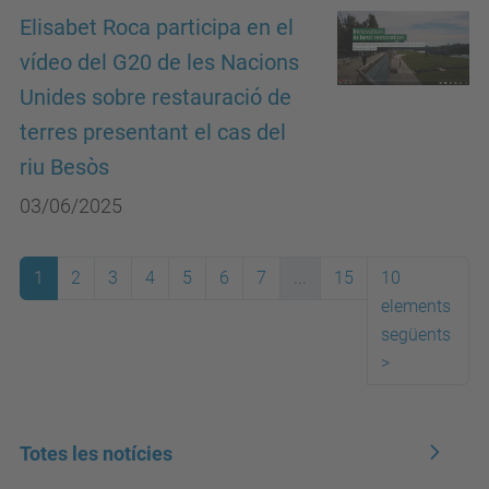
Elisabet Roca participa en el
vídeo del G20 de les Nacions
Unides sobre restauració de
terres presentant el cas del
riu Besòs
03/06/2025
1
2
3
4
5
6
7
...
15
10
elements
següents
>
Totes les notícies