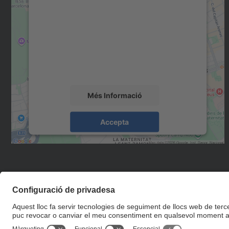
Necessitem el vostre consentiment
per carregar el servei Google Maps!
Utilitzem un servei de tercers per incrustar
contingut del mapa que pugui recollir dades
sobre la vostra activitat. Reviseu-ne els
detalls i accepteu el servei per veure el mapa.
Més Informació
Accepta
powered by
Usercentrics Consent
Management Platform