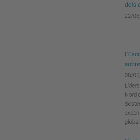
dels 
22/06
L'Esc
sobre
08/05
Líders
Nord d
Sosten
experi
global