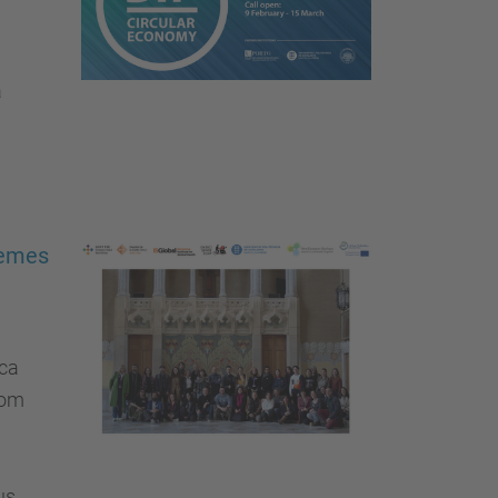
a
temes
rca
com
us,