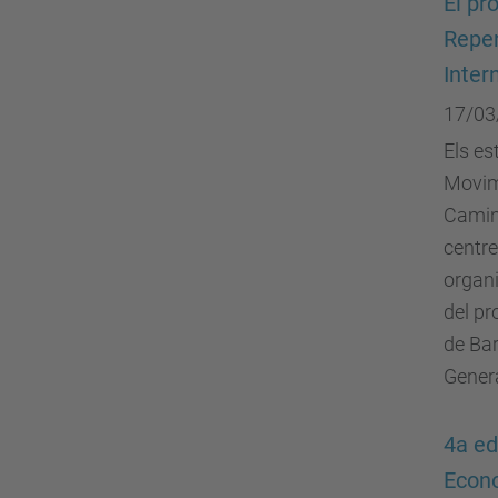
El pr
Repen
Inter
17/03
Els es
Movime
Camins
centre
organi
del pr
de Bar
Genera
4a ed
Econo