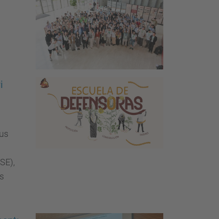
i
pus
SE),
ls