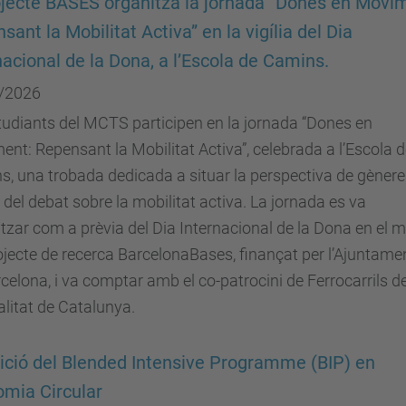
ojecte BASES organitza la jornada “Dones en Movi
sant la Mobilitat Activa” en la vigília del Dia
nacional de la Dona, a l’Escola de Camins.
/2026
tudiants del MCTS participen en la jornada “Dones en
nt: Repensant la Mobilitat Activa”, celebrada a l’Escola 
, una trobada dedicada a situar la perspectiva de gènere
 del debat sobre la mobilitat activa. La jornada es va
tzar com a prèvia del Dia Internacional de la Dona en el 
ojecte de recerca BarcelonaBases, finançat per l’Ajuntame
celona, i va comptar amb el co-patrocini de Ferrocarrils de
litat de Catalunya.
ició del Blended Intensive Programme (BIP) en
mia Circular