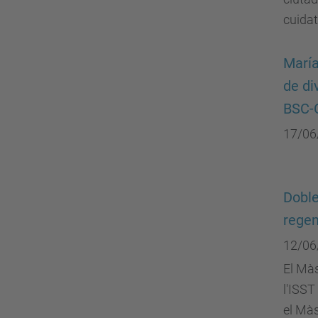
cuidat
María
de di
BSC-C
17/06
Doble
regen
12/06
El Màs
l'ISST
el Màs