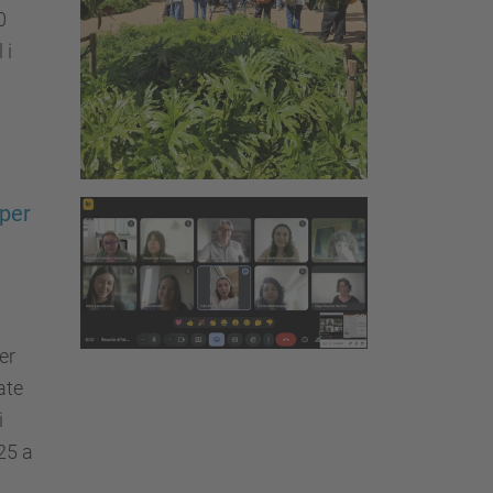
0
 i
 per
er
ate
i
25 a