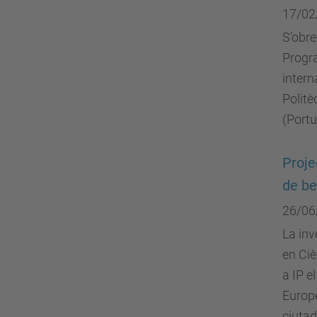
17/02
S’obre
Progra
intern
Politè
(Portu
Proje
de be
26/06
La inv
en Ciè
a IP e
Europe
ciutad