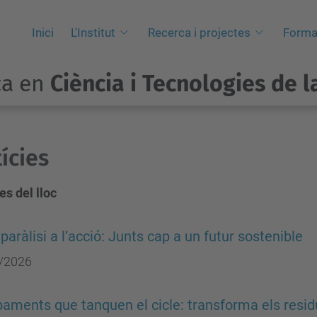
Inici
L'Institut
Recerca i projectes
Forma
ca en
Ciència i Tecnologies de l
ícies
es del lloc
 paràlisi a l’acció: Junts cap a un futur sostenible
/2026
ments que tanquen el cicle: transforma els resid