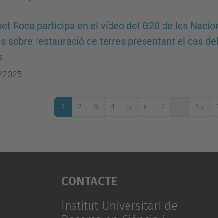
bet Roca participa en el vídeo del G20 de les Nacio
s sobre restauració de terres presentant el cas del
s
/2025
1
2
3
4
5
6
7
...
15
Contacte
Institut Universitari de