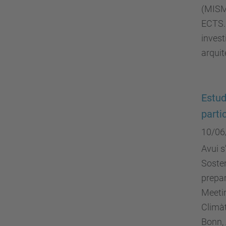
(MISM
ECTS. 
invest
arquit
Estud
parti
10/06
Avui s
Sosten
prepar
Meetin
Climàt
Bonn,