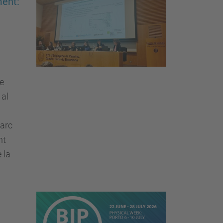
ment:
de
 al
marc
nt
 la