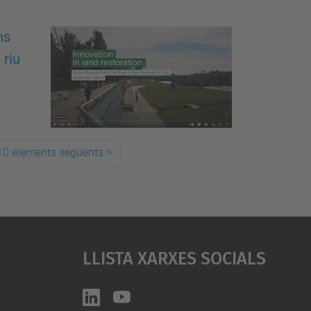
ns
 riu
10 elements següents
>
Llista Xarxes Socials