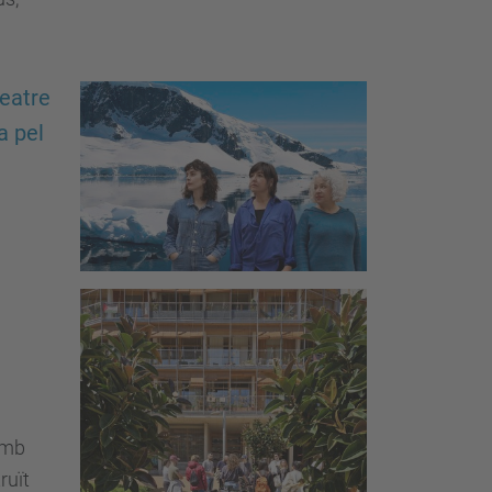
teatre
a pel
 amb
ruït