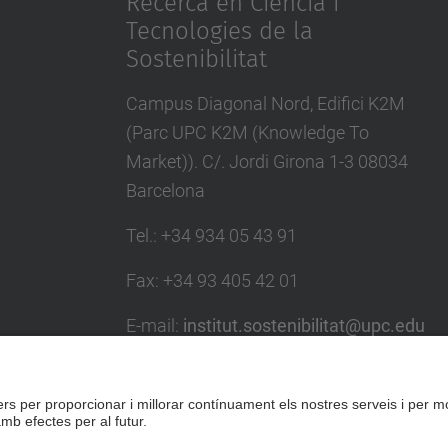
Recerca en Ciència i
Tecnologies de la
Sostenibilitat
Campus Diagonal Nord, Edifici K2M
(Parc UPC K2M (Knowledge To
Market)). C/. Jordi Girona 1-3 08034
Barcelona
Tel.
:
+34 934 05 43 91
Fax
:
+34 93 405 42 01
E-mail
:
institut.sostenibilitat@upc.edu
Directori UPC
Formulari de contacte