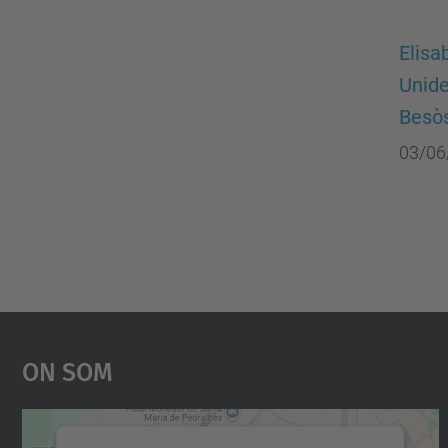
Elisa
Unide
Besò
03/06
On Som