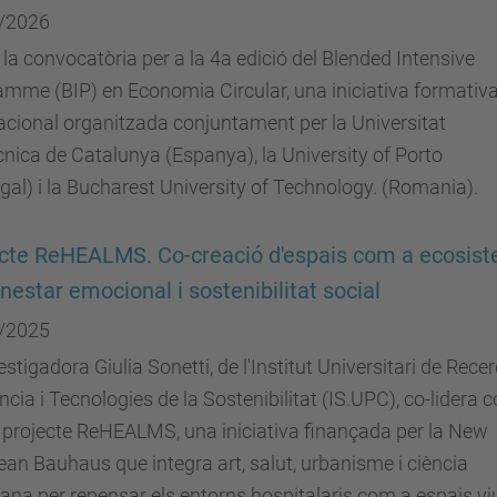
/2026
 la convocatòria per a la 4a edició del Blended Intensive
mme (BIP) en Economia Circular, una iniciativa formativ
acional organitzada conjuntament per la Universitat
cnica de Catalunya (Espanya), la University of Porto
gal) i la Bucharest University of Technology. (Romania).
cte ReHEALMS. Co-creació d'espais com a ecosis
nestar emocional i sostenibilitat social
/2025
estigadora Giulia Sonetti, de l'Institut Universitari de Rece
ncia i Tecnologies de la Sostenibilitat (IS.UPC), co-lidera 
l projecte ReHEALMS, una iniciativa finançada per la New
an Bauhaus que integra art, salut, urbanisme i ciència
ana per repensar els entorns hospitalaris com a espais vi