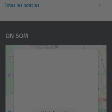
Totes les notícies
On Som
Necessitem el vostre
consentiment per carregar el
servei Google Maps!
Utilitzem un servei de tercers per incrustar
contingut del mapa que pugui recollir dades
sobre la vostra activitat. Reviseu-ne els
detalls i accepteu el servei per veure el
mapa.