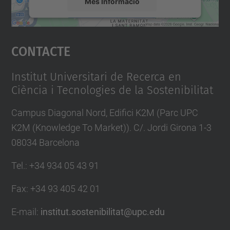
Més Informació
Accepta
Contacte
powered by
Usercentrics Consent
Management Platform
Institut Universitari de Recerca en
Ciència i Tecnologies de la Sostenibilitat
Campus Diagonal Nord, Edifici K2M (Parc UPC
K2M (Knowledge To Market)). C/. Jordi Girona 1-3
08034 Barcelona
Tel.
:
+34 934 05 43 91
Fax
:
+34 93 405 42 01
E-mail
:
institut.sostenibilitat@upc.edu