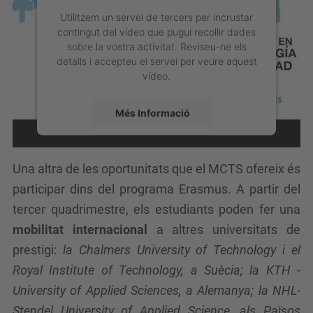
Utilitzem un servei de tercers per incrustar
contingut del vídeo que pugui recollir dades
sobre la vostra activitat. Reviseu-ne els
detalls i accepteu el servei per veure aquest
vídeo.
Més Informació
Accepta
Una altra de les oportunitats que el MCTS ofereix és
powered by
Usercentrics Consent
participar dins del programa Erasmus. A partir del
Management Platform
tercer quadrimestre, els estudiants poden fer una
mobilitat internacional
a altres universitats de
prestigi:
la Chalmers University of Technology i el
Royal Institute of Technology, a Suècia; la KTH -
University of Applied Sciences, a Alemanya; la NHL-
Stendel University of Applied Science, als Països