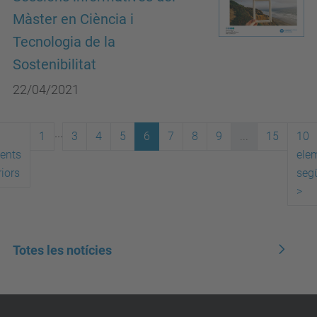
Màster en Ciència i
Tecnologia de la
Sostenibilitat
22/04/2021
...
1
3
4
5
6
7
8
9
...
15
10
ents
ele
iors
seg
>
Totes les notícies