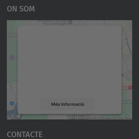
On Som
Necessitem el vostre
consentiment per carregar el
servei Google Maps!
Utilitzem un servei de tercers per incrustar
contingut del mapa que pugui recollir dades
sobre la vostra activitat. Reviseu-ne els
detalls i accepteu el servei per veure el
mapa.
Més Informació
Accepta
Contacte
powered by
Usercentrics Consent
Management Platform