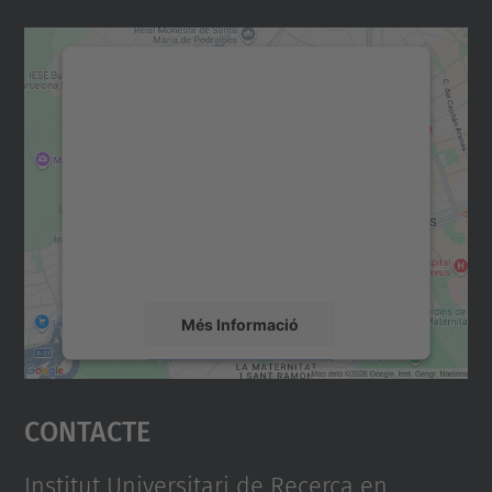
Necessitem el vostre
consentiment per carregar el
servei Google Maps!
Utilitzem un servei de tercers per incrustar
contingut del mapa que pugui recollir dades
sobre la vostra activitat. Reviseu-ne els
detalls i accepteu el servei per veure el
mapa.
Més Informació
Accepta
Contacte
powered by
Usercentrics Consent
Management Platform
Institut Universitari de Recerca en