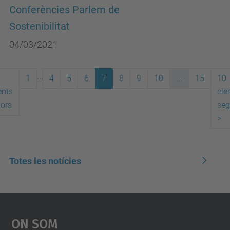
Conferències Parlem de
Sostenibilitat
04/03/2021
...
1
4
5
6
7
8
9
10
...
15
10
ents
ele
iors
seg
>
Totes les notícies
On Som