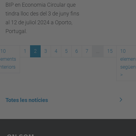
BIP en Economia Circular que
tindra lloc des del 3 de juny fins
al 12 de juliol 2024 a Oporto,
Portugal.
10
1
2
3
4
5
6
7
...
15
10
lements
elemen
nteriors
següen
>
Totes les notícies