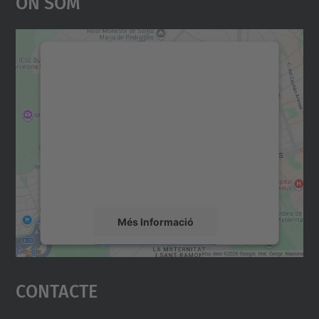
On Som
Necessitem el vostre
consentiment per carregar el
servei Google Maps!
Utilitzem un servei de tercers per incrustar
contingut del mapa que pugui recollir dades
sobre la vostra activitat. Reviseu-ne els
detalls i accepteu el servei per veure el
mapa.
Més Informació
Accepta
Contacte
powered by
Usercentrics Consent
Management Platform