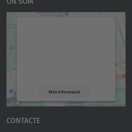
On Som
Necessitem el vostre
consentiment per carregar el
servei Google Maps!
Utilitzem un servei de tercers per incrustar
contingut del mapa que pugui recollir dades
sobre la vostra activitat. Reviseu-ne els
detalls i accepteu el servei per veure el
mapa.
Més Informació
Accepta
Contacte
powered by
Usercentrics Consent
Management Platform