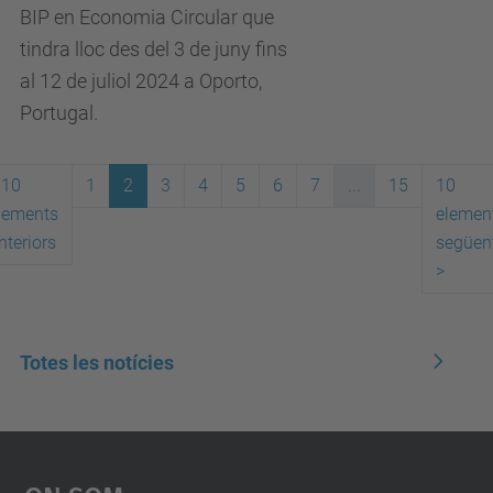
BIP en Economia Circular que
tindra lloc des del 3 de juny fins
al 12 de juliol 2024 a Oporto,
Portugal.
10
1
2
3
4
5
6
7
...
15
10
lements
elemen
nteriors
següen
>
Totes les notícies